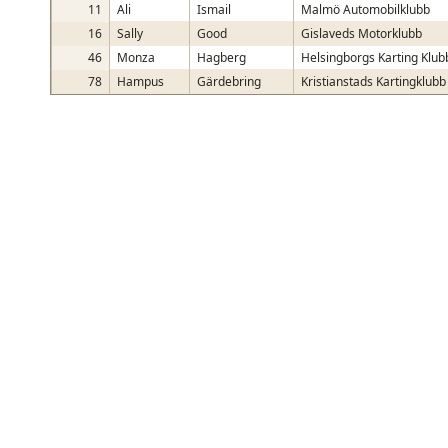
11
Ali
Ismail
Malmö Automobilklubb
16
Sally
Good
Gislaveds Motorklubb
46
Monza
Hagberg
Helsingborgs Karting Klub
78
Hampus
Gärdebring
Kristianstads Kartingklubb