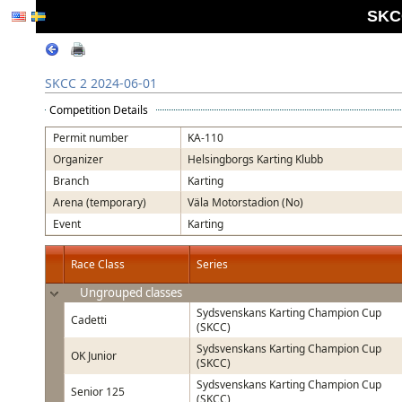
SKCC
SKCC 2 2024-06-01
Competition Details
Permit number
KA-110
Organizer
Helsingborgs Karting Klubb
Branch
Karting
Arena (temporary)
Väla Motorstadion (No)
Event
Karting
Race Class
Series
Ungrouped classes
Sydsvenskans Karting Champion Cup
Cadetti
(SKCC)
Sydsvenskans Karting Champion Cup
OK Junior
(SKCC)
Sydsvenskans Karting Champion Cup
Senior 125
(SKCC)