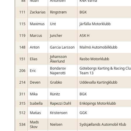
88
Noah
Antonsen
KNA Varna
111
Zackarias
Ringstrøm
BGK
115
Maximus
Unt
Järfälla Motorklubb
119
Marcus
Juncher
ASK H
148
Anton
Garcia Larsson
Malmö Automobilklubb
Johansson
151
Elias
Rasbo Motorklubb
Åkerlund
Bondarov
Göteborgs Karting & Racing Cl
206
Eric
Naperotti
Team 13
214
Deven
Grabko
Uddevalla Kartingklubb
311
Mika
Rünitz
BGK
315
Isabella
Rapezzi Dahl
Enköpings Motorklubb
512
Matias
Kristensen
GGK
Mads
534
Nielsen
Sydsjællands Automobil Klub
Skov