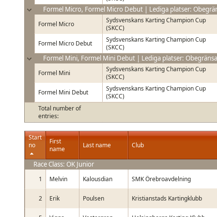
Formel Micro, Formel Micro Debut | Lediga platser: Obegrä
Sydsvenskans Karting Champion Cup
Formel Micro
(SKCC)
Sydsvenskans Karting Champion Cup
Formel Micro Debut
(SKCC)
Formel Mini, Formel Mini Debut | Lediga platser: Obegränsa
Sydsvenskans Karting Champion Cup
Formel Mini
(SKCC)
Sydsvenskans Karting Champion Cup
Formel Mini Debut
(SKCC)
Total number of
entries:
Start
First
no
Last name
Club
name
Race Class: OK Junior
1
Melvin
Kalousdian
SMK Örebroavdelning
2
Erik
Poulsen
Kristianstads Kartingklubb