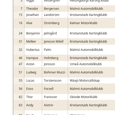
5
Viggo
Vestergren
Helsingborgs Karting Klubb
7
Theodor
Bergersen
Malmö Automobilklubb
15
Jonathan
Landström
Kristianstads Kartingklubb
16
Alve
Strömberg
Kalmar Motorklubb
24
Benjamin
Jalmgård
Kristianstads Kartingklubb
31
Melker
Jansson Milell
Kristianstads Kartingklubb
32
Hubertus
Palm
Malmö Automobilklubb
46
Hampus
Holmberg
Kristianstads Kartingklubb
47
Aston
Jonsson
Umeå Automobilklubb
51
Ludwig
Bohman Muzzi
Malmö Automobilklubb
55
Lucas
Torstensson
Wäxjö Motorsällskap
56
Enzo
Forsell
Malmö Automobilklubb
82
Thor
Fransson
Skövde Motorklubb
83
Andy
Alstrin
Kristianstads Kartingklubb