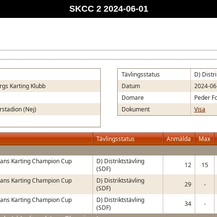
SKCC 2 2024-06-01
Tävlingsstatus
D) Distr
rgs Karting Klubb
Datum
2024-06
Domare
Peder F
rstadion (Nej)
Dokument
Visa
Tävlingsstatus
Anmälda
Max
ans Karting Champion Cup
D) Distriktstävling
12
15
(SDF)
ans Karting Champion Cup
D) Distriktstävling
29
-
(SDF)
ans Karting Champion Cup
D) Distriktstävling
34
-
(SDF)