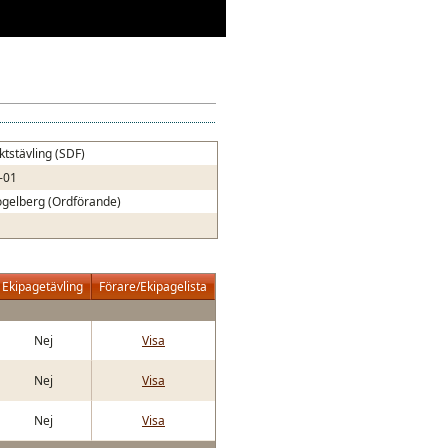
iktstävling (SDF)
-01
ogelberg (Ordförande)
Ekipagetävling
Förare/Ekipagelista
Nej
Visa
Nej
Visa
Nej
Visa