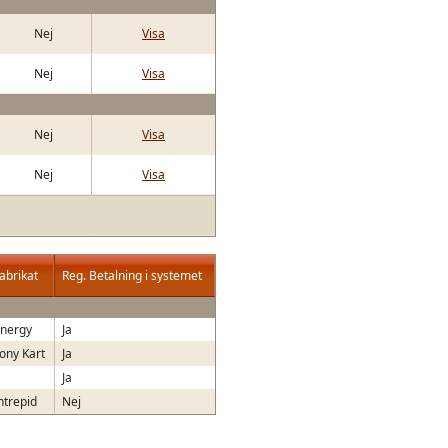
Nej
Visa
Nej
Visa
Nej
Visa
Nej
Visa
abrikat
Reg. Betalning i systemet
nergy
Ja
ony Kart
Ja
Ja
ntrepid
Nej