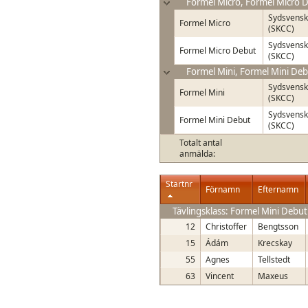
Formel Micro, Formel Micro D
Sydsvensk
Formel Micro
(SKCC)
Sydsvensk
Formel Micro Debut
(SKCC)
Formel Mini, Formel Mini Deb
Sydsvensk
Formel Mini
(SKCC)
Sydsvensk
Formel Mini Debut
(SKCC)
Totalt antal
anmälda:
Startnr
Förnamn
Efternamn
Tävlingsklass: Formel Mini Debut
12
Christoffer
Bengtsson
15
Ádám
Krecskay
55
Agnes
Tellstedt
63
Vincent
Maxeus