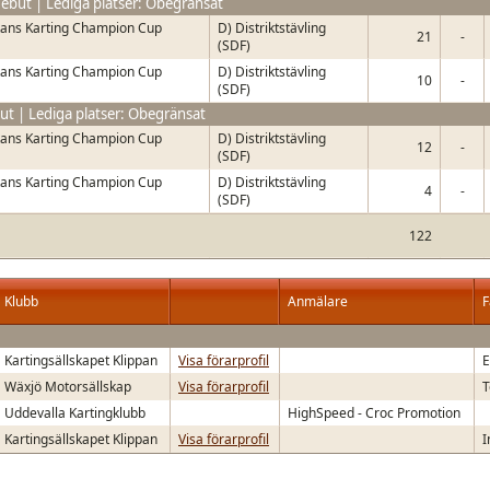
ebut | Lediga platser: Obegränsat
ans Karting Champion Cup
D) Distriktstävling
21
-
(SDF)
ans Karting Champion Cup
D) Distriktstävling
10
-
(SDF)
ut | Lediga platser: Obegränsat
ans Karting Champion Cup
D) Distriktstävling
12
-
(SDF)
ans Karting Champion Cup
D) Distriktstävling
4
-
(SDF)
122
Klubb
Anmälare
F
Kartingsällskapet Klippan
Visa förarprofil
E
Wäxjö Motorsällskap
Visa förarprofil
T
Uddevalla Kartingklubb
HighSpeed - Croc Promotion
Kartingsällskapet Klippan
Visa förarprofil
I