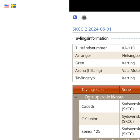
SKCC 2 2024-06-01
Tävlingsinformation
Tillståndsnummer
KA-110
Arrangör
Helsingbo
Gren
Karting
Arena (tillfällig)
Väla Moto
Tävlingstyp
Karting
Tävlingsklass
Serie
Ogrupperade klasser
Sydsvensk
Cadetti
(SKCC)
Sydsvensk
OK Junior
(SKCC)
Sydsvensk
Senior 125
(SKCC)