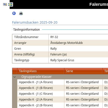
Falerums
Falerumsbacken 2025-09-20
Tävlingsinformation
Tillståndsnummer
RY-32
Arrangör
Åtvidabergs Motorklubb
Gren
Rally
Arena (tillfällig)
Falerum (Ja)
Tävlingstyp
Rally Special Grus
Tävlingsklass
Serie
Tä
Ogrupperade klasser
Appendix K - J1 (A-förare)
RS-serien i Östergötland
D)
Appendix K - J1 (B-förare)
RS-serien i Östergötland
D)
Appendix K - J1 (C-förare)
RS-serien i Östergötland
D)
Appendix K - J2 (A-förare)
RS-serien i Östergötland
D)
Appendix K - J2 (B-förare)
RS-serien i Östergötland
D)