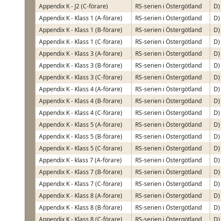
Appendix K - J2 (C-förare)
RS-serien i Östergötland
D)
Appendix K - Klass 1 (A-förare)
RS-serien i Östergötland
D)
Appendix K - Klass 1 (B-förare)
RS-serien i Östergötland
D)
Appendix K - Klass 1 (C-förare)
RS-serien i Östergötland
D)
Appendix K - Klass 3 (A-förare)
RS-serien i Östergötland
D)
Appendix K - Klass 3 (B-förare)
RS-serien i Östergötland
D)
Appendix K - Klass 3 (C-förare)
RS-serien i Östergötland
D)
Appendix K - Klass 4 (A-förare)
RS-serien i Östergötland
D)
Appendix K - Klass 4 (B-förare)
RS-serien i Östergötland
D)
Appendix K - Klass 4 (C-förare)
RS-serien i Östergötland
D)
Appendix K - Klass 5 (A-förare)
RS-serien i Östergötland
D)
Appendix K - Klass 5 (B-förare)
RS-serien i Östergötland
D)
Appendix K - Klass 5 (C-förare)
RS-serien i Östergötland
D)
Appendix K - klass 7 (A-förare)
RS-serien i Östergötland
D)
Appendix K - Klass 7 (B-förare)
RS-serien i Östergötland
D)
Appendix K - Klass 7 (C-förare)
RS-serien i Östergötland
D)
Appendix K - Klass 8 (A-förare)
RS-serien i Östergötland
D)
Appendix K - Klass 8 (B-förare)
RS-serien i Östergötland
D)
Appendix K - Klass 8 (C-förare)
RS-serien i Östergötland
D)