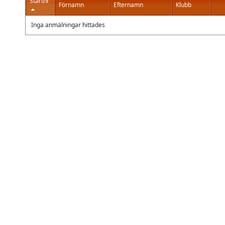
Startnr
Förnamn
Efternamn
Klubb
Inga anmälningar hittades