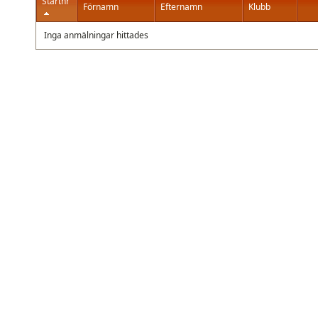
Startnr
Förnamn
Efternamn
Klubb
Inga anmälningar hittades