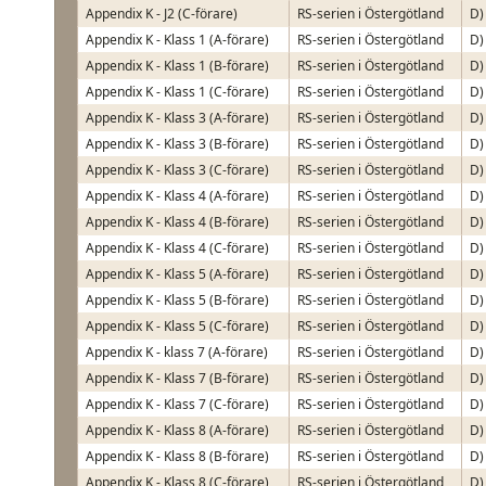
Appendix K - J2 (C-förare)
RS-serien i Östergötland
D)
Appendix K - Klass 1 (A-förare)
RS-serien i Östergötland
D)
Appendix K - Klass 1 (B-förare)
RS-serien i Östergötland
D)
Appendix K - Klass 1 (C-förare)
RS-serien i Östergötland
D)
Appendix K - Klass 3 (A-förare)
RS-serien i Östergötland
D)
Appendix K - Klass 3 (B-förare)
RS-serien i Östergötland
D)
Appendix K - Klass 3 (C-förare)
RS-serien i Östergötland
D)
Appendix K - Klass 4 (A-förare)
RS-serien i Östergötland
D)
Appendix K - Klass 4 (B-förare)
RS-serien i Östergötland
D)
Appendix K - Klass 4 (C-förare)
RS-serien i Östergötland
D)
Appendix K - Klass 5 (A-förare)
RS-serien i Östergötland
D)
Appendix K - Klass 5 (B-förare)
RS-serien i Östergötland
D)
Appendix K - Klass 5 (C-förare)
RS-serien i Östergötland
D)
Appendix K - klass 7 (A-förare)
RS-serien i Östergötland
D)
Appendix K - Klass 7 (B-förare)
RS-serien i Östergötland
D)
Appendix K - Klass 7 (C-förare)
RS-serien i Östergötland
D)
Appendix K - Klass 8 (A-förare)
RS-serien i Östergötland
D)
Appendix K - Klass 8 (B-förare)
RS-serien i Östergötland
D)
Appendix K - Klass 8 (C-förare)
RS-serien i Östergötland
D)