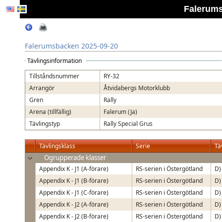
Falerums
Falerumsbacken 2025-09-20
Tävlingsinformation
Tillståndsnummer
RY-32
Arrangör
Åtvidabergs Motorklubb
Gren
Rally
Arena (tillfällig)
Falerum (Ja)
Tävlingstyp
Rally Special Grus
Tävlingsklass
Serie
Tä
Ogrupperade klasser
Appendix K - J1 (A-förare)
RS-serien i Östergötland
D)
Appendix K - J1 (B-förare)
RS-serien i Östergötland
D)
Appendix K - J1 (C-förare)
RS-serien i Östergötland
D)
Appendix K - J2 (A-förare)
RS-serien i Östergötland
D)
Appendix K - J2 (B-förare)
RS-serien i Östergötland
D)