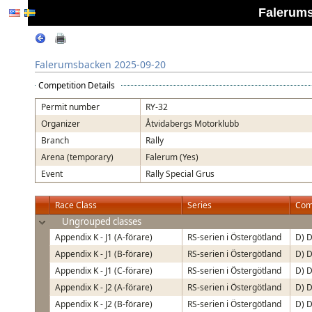
Falerums
Falerumsbacken 2025-09-20
Competition Details
Permit number
RY-32
Organizer
Åtvidabergs Motorklubb
Branch
Rally
Arena (temporary)
Falerum (Yes)
Event
Rally Special Grus
Race Class
Series
Comp
Ungrouped classes
Appendix K - J1 (A-förare)
RS-serien i Östergötland
D) D
Appendix K - J1 (B-förare)
RS-serien i Östergötland
D) D
Appendix K - J1 (C-förare)
RS-serien i Östergötland
D) D
Appendix K - J2 (A-förare)
RS-serien i Östergötland
D) D
Appendix K - J2 (B-förare)
RS-serien i Östergötland
D) D