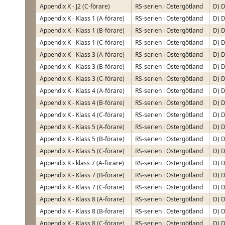
Appendix K - J2 (C-förare)
RS-serien i Östergötland
D) D
Appendix K - Klass 1 (A-förare)
RS-serien i Östergötland
D) D
Appendix K - Klass 1 (B-förare)
RS-serien i Östergötland
D) D
Appendix K - Klass 1 (C-förare)
RS-serien i Östergötland
D) D
Appendix K - Klass 3 (A-förare)
RS-serien i Östergötland
D) D
Appendix K - Klass 3 (B-förare)
RS-serien i Östergötland
D) D
Appendix K - Klass 3 (C-förare)
RS-serien i Östergötland
D) D
Appendix K - Klass 4 (A-förare)
RS-serien i Östergötland
D) D
Appendix K - Klass 4 (B-förare)
RS-serien i Östergötland
D) D
Appendix K - Klass 4 (C-förare)
RS-serien i Östergötland
D) D
Appendix K - Klass 5 (A-förare)
RS-serien i Östergötland
D) D
Appendix K - Klass 5 (B-förare)
RS-serien i Östergötland
D) D
Appendix K - Klass 5 (C-förare)
RS-serien i Östergötland
D) D
Appendix K - klass 7 (A-förare)
RS-serien i Östergötland
D) D
Appendix K - Klass 7 (B-förare)
RS-serien i Östergötland
D) D
Appendix K - Klass 7 (C-förare)
RS-serien i Östergötland
D) D
Appendix K - Klass 8 (A-förare)
RS-serien i Östergötland
D) D
Appendix K - Klass 8 (B-förare)
RS-serien i Östergötland
D) D
Appendix K - Klass 8 (C-förare)
RS-serien i Östergötland
D) D