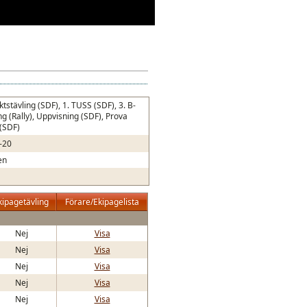
ktstävling (SDF), 1. TUSS (SDF), 3. B-
ng (Rally), Uppvisning (SDF), Prova
 (SDF)
-20
en
kipagetävling
Förare/Ekipagelista
Nej
Visa
Nej
Visa
Nej
Visa
Nej
Visa
Nej
Visa