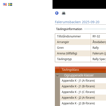
Falerumsbacken 2025-09-20
Tävlingsinformation
Tillståndsnummer
RY-32
Arrangör
Åtvidaber
Gren
Rally
Arena (tillfällig)
Falerum (J
Tävlingstyp
Rally Spec
Tävlingsklass
Ogrupperade klasser
Appendix K - J1 (A-förare)
Appendix K - J1 (B-förare)
Appendix K - J1 (C-förare)
Appendix K - J2 (A-förare)
Appendix K - J2 (B-förare)