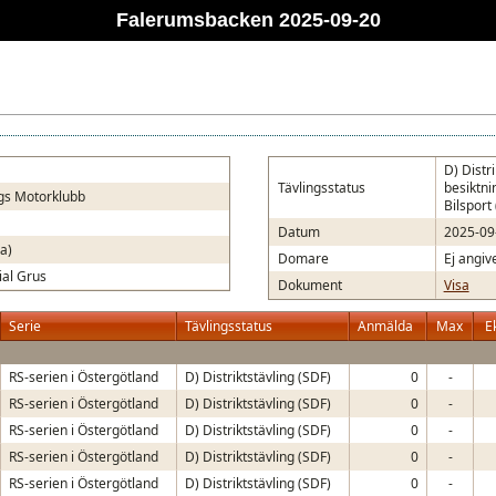
Falerumsbacken 2025-09-20
D) Distri
Tävlingsstatus
besiktni
gs Motorklubb
Bilsport
Datum
2025-09
a)
Domare
Ej angiv
ial Grus
Dokument
Visa
Serie
Tävlingsstatus
Anmälda
Max
E
RS-serien i Östergötland
D) Distriktstävling (SDF)
0
-
RS-serien i Östergötland
D) Distriktstävling (SDF)
0
-
RS-serien i Östergötland
D) Distriktstävling (SDF)
0
-
RS-serien i Östergötland
D) Distriktstävling (SDF)
0
-
RS-serien i Östergötland
D) Distriktstävling (SDF)
0
-