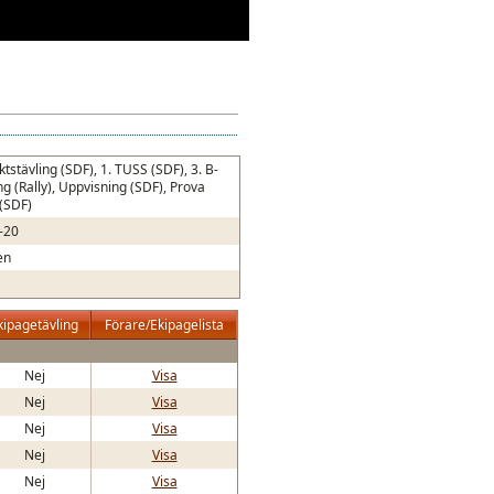
ktstävling (SDF), 1. TUSS (SDF), 3. B-
ng (Rally), Uppvisning (SDF), Prova
 (SDF)
-20
en
kipagetävling
Förare/Ekipagelista
Nej
Visa
Nej
Visa
Nej
Visa
Nej
Visa
Nej
Visa