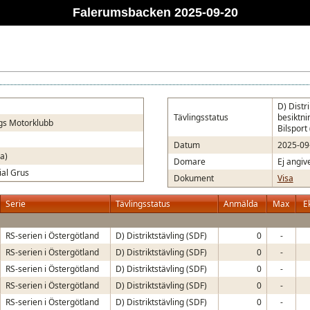
Falerumsbacken 2025-09-20
D) Distri
Tävlingsstatus
besiktni
gs Motorklubb
Bilsport
Datum
2025-09
a)
Domare
Ej angiv
ial Grus
Dokument
Visa
Serie
Tävlingsstatus
Anmälda
Max
E
RS-serien i Östergötland
D) Distriktstävling (SDF)
0
-
RS-serien i Östergötland
D) Distriktstävling (SDF)
0
-
RS-serien i Östergötland
D) Distriktstävling (SDF)
0
-
RS-serien i Östergötland
D) Distriktstävling (SDF)
0
-
RS-serien i Östergötland
D) Distriktstävling (SDF)
0
-