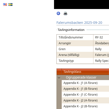
Falerumsbacken 2025-09-20
Tävlingsinformation
Tillståndsnummer
RY-32
Arrangör
Åtvidaber
Gren
Rally
Arena (tillfällig)
Falerum (J
Tävlingstyp
Rally Spec
Tävlingsklass
Ogrupperade klasser
Appendix K - J1 (A-förare)
Appendix K - J1 (B-förare)
Appendix K - J1 (C-förare)
Appendix K - J2 (A-förare)
Appendix K - J2 (B-förare)