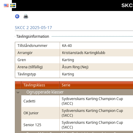
SKCC
SKCC 2 2025-05-17
Tävlingsinformation
Tillståndsnummer
KA-40
Arrangör
Kristianstads Kartingklubb
Gren
Karting
Arena (tillfällig)
Åsum Ring (Nej)
Tävlingstyp
Karting
Tävlingsklass
Serie
Ogrupperade klasser
Sydsvenskans Karting Champion Cup
Cadetti
(SKCC)
Sydsvenskans Karting Champion Cup
OK Junior
(SKCC)
Sydsvenskans Karting Champion Cup
Senior 125
(SKCC)