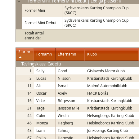
Formel Mini, Formel Mini Debut | Lediga platser: 0
Sydsvenskans Karting Champion Cup
Formel Mini
(SKCC)
Sydsvenskans Karting Champion Cup
Formel Mini Debut
(SKCC)
Totalt antal
anmälda:
Startnr
Förnamn
Efternamn
Klubb
Tävlingsklass: Cadetti
1
Sally
Good
Gislaveds Motorklubb
3
Lucas
Nilsson
Kristianstads Kartingklubb
11
Ali
Ismail
Malmö Automobilklubb
14
Oscar
Axelv
FMCK Borås
16
Vidar
Börjesson
Kristianstads Kartingklubb
31
Tage
Jansson Milell
Kristianstads Kartingklubb
44
Colin
Wedin
Helsingborgs Karting Klubb
46
Monza
Hagberg
Helsingborgs Karting Klubb
48
Liam
Tahiraj
Jönköpings Karting Club
67
Philip
Hagestig
Helsingborgs Karting Klubb