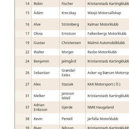
14
Robin
Fischer
Kristianstads Kartingklub
15
Ádám
Krecskay
Wäxjö Motorsällskap
16
Alve
Strömberg
Kalmar Motorklubb
17
Olivia
Ernstson
Falkenbergs Motorklubb
19
Gustav
Christensen
Malmö Automobilklubb
22
Walter
Morger
Rasbo Motorklubb
24
Benjamin
Jalmgård
Kristianstads Kartingklub
Grøndal-
26
Sebastian
Asker og Bærum Motorsp
Eeles
27
Alex
Stasiak
KAK Motorsport ( Ö )
Jansson
31
Melker
Kristianstads Kartingklub
Milell
Adrian
37
Gjerde
NMK Haugaland
Eriksson
38
Kevin
Pentell
Järfälla Motorklubb
39
River
Nilsson
Kristianstads Kartingklub