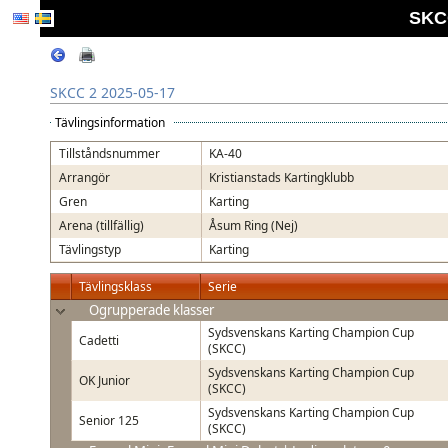
SKCC
SKCC 2 2025-05-17
Tävlingsinformation
Tillståndsnummer
KA-40
Arrangör
Kristianstads Kartingklubb
Gren
Karting
Arena (tillfällig)
Åsum Ring (Nej)
Tävlingstyp
Karting
Tävlingsklass
Serie
Ogrupperade klasser
Sydsvenskans Karting Champion Cup
Cadetti
(SKCC)
Sydsvenskans Karting Champion Cup
OK Junior
(SKCC)
Sydsvenskans Karting Champion Cup
Senior 125
(SKCC)