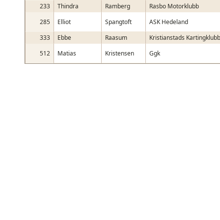
233
Thindra
Ramberg
Rasbo Motorklubb
285
Elliot
Spangtoft
ASK Hedeland
333
Ebbe
Raasum
Kristianstads Kartingklub
512
Matias
Kristensen
Ggk