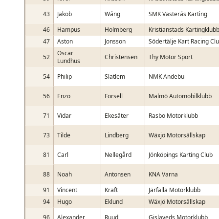
43
Jakob
Wång
SMK Västerås Karting
46
Hampus
Holmberg
Kristianstads Kartingklub
47
Aston
Jonsson
Södertälje Kart Racing Cl
Oscar
52
Christensen
Thy Motor Sport
Lundhus
54
Philip
Slatlem
NMK Andebu
56
Enzo
Forsell
Malmö Automobilklubb
71
Vidar
Ekesäter
Rasbo Motorklubb
73
Tilde
Lindberg
Wäxjö Motorsällskap
81
Carl
Nellegård
Jönköpings Karting Club
88
Noah
Antonsen
KNA Varna
91
Vincent
Kraft
Järfälla Motorklubb
94
Hugo
Eklund
Wäxjö Motorsällskap
96
Alexander
Ruud
Gislaveds Motorklubb