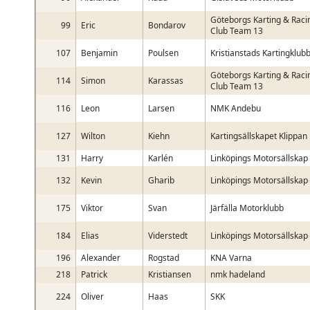
Göteborgs Karting & Raci
99
Eric
Bondarov
Club Team 13
107
Benjamin
Poulsen
Kristianstads Kartingklub
Göteborgs Karting & Raci
114
Simon
Karassas
Club Team 13
116
Leon
Larsen
NMK Andebu
127
Wilton
Kiehn
Kartingsällskapet Klippan
131
Harry
Karlén
Linköpings Motorsällskap
132
Kevin
Gharib
Linköpings Motorsällskap
175
Viktor
Svan
Järfälla Motorklubb
184
Elias
Viderstedt
Linköpings Motorsällskap
196
Alexander
Rogstad
KNA Varna
218
Patrick
Kristiansen
nmk hadeland
224
Oliver
Haas
SKK