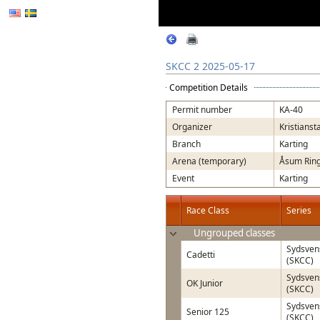
SKCC 2 2025-05-17
Competition Details
Permit number
KA-40
Organizer
Kristianst
Branch
Karting
Arena (temporary)
Åsum Ring
Event
Karting
Race Class
Series
Ungrouped classes
Sydsven
Cadetti
(SKCC)
Sydsven
OK Junior
(SKCC)
Sydsven
Senior 125
(SKCC)