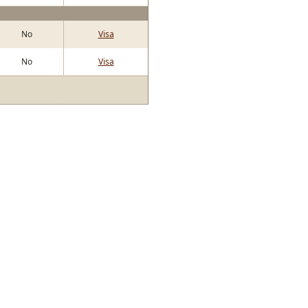
No
Visa
No
Visa