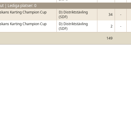
t | Lediga platser: 0
skans Karting Champion Cup
D) Distriktstävling
34
-
(SDF)
skans Karting Champion Cup
D) Distriktstävling
2
-
(SDF)
149