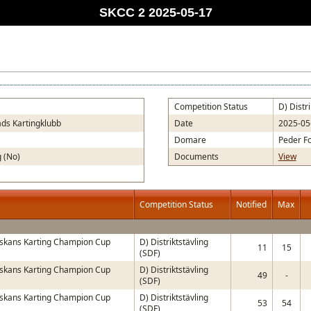
SKCC 2 2025-05-17
Competition Status
D) Distr
ads Kartingklubb
Date
2025-05
Domare
Peder F
 (No)
Documents
View
Competition Status
Notified
Max
skans Karting Champion Cup
D) Distriktstävling
11
15
(SDF)
skans Karting Champion Cup
D) Distriktstävling
49
-
(SDF)
skans Karting Champion Cup
D) Distriktstävling
53
54
(SDF)