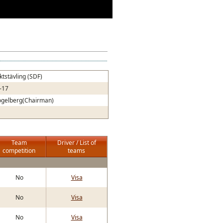
iktstävling (SDF)
-17
ogelberg(Chairman)
Team
Driver / List of
competition
teams
No
Visa
No
Visa
No
Visa