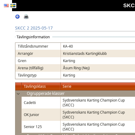
SKCC
SKCC 2 2025-05-17
Tävlingsinformation
Tillståndsnummer
KA-40
Arrangör
Kristianstads Kartingklubb
Gren
Karting
Arena (tillfällig)
Åsum Ring (Nej)
Tävlingstyp
Karting
Tävlingsklass
Serie
Ogrupperade klasser
Sydsvenskans Karting Champion Cup
Cadetti
(SKCC)
Sydsvenskans Karting Champion Cup
OK Junior
(SKCC)
Sydsvenskans Karting Champion Cup
Senior 125
(SKCC)