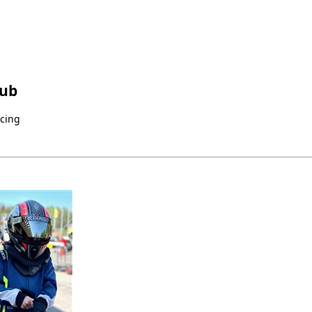
lub
acing